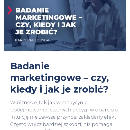
Badanie
marketingowe – czy,
kiedy i jak je zrobić?
W biznesie, tak jak w medycynie,
podejmowanie istotnych decyzji w oparciu o
intuicję nie zawsze przynosi zakładany efekt.
Często wręcz bardziej szkodzi, niż pomaga.