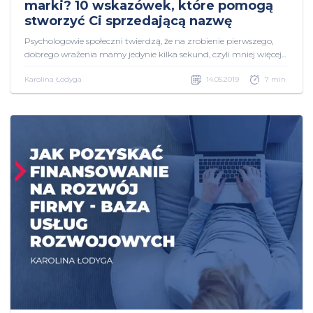
marki? 10 wskazówek, które pomogą
stworzyć Ci sprzedającą nazwę
Psychologowie społeczni twierdzą, że na zrobienie pierwszego,
dobrego wrażenia mamy jedynie kilka sekund, czyli mniej więcej...
Karolina Łodyga
14.05.2019
7 min