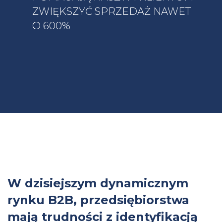
ZWIĘKSZYĆ SPRZEDAŻ NAWET
O 600%
W dzisiejszym dynamicznym
rynku B2B, przedsiębiorstwa
mają trudności z identyfikacją