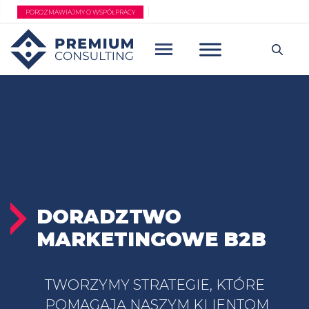
Przejdź
POROZMAWIAJMY O WSPÓŁPRACY
do
treści
DORADZTWO
MARKETINGOWE B2B
TWORZYMY STRATEGIE, KTÓRE
POMAGAJĄ NASZYM KLIENTOM