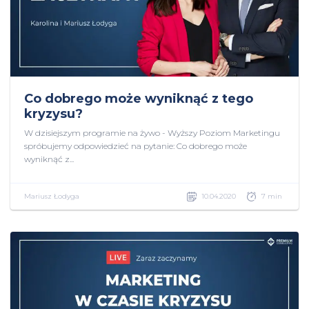
Co dobrego może wyniknąć z tego
kryzysu?
W dzisiejszym programie na żywo - Wyższy Poziom Marketingu
spróbujemy odpowiedzieć na pytanie: Co dobrego może
wyniknąć z...
Mariusz Łodyga
10.04.2020
7 min