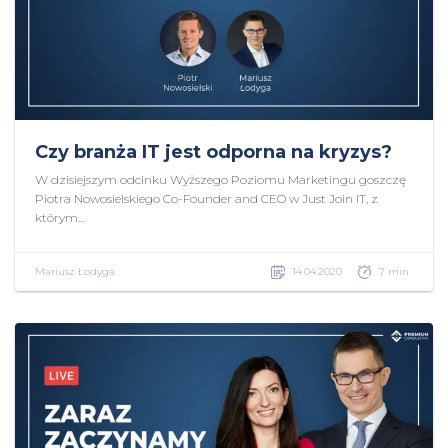
Czy branża IT jest odporna na kryzys?
W dzisiejszym odcinku Wyższego Poziomu Marketingu goszczę
Piotra Nowosielskiego Co-Founder and CEO w Just Join IT, z
którym...
Mariusz Łodyga
14.04.2020
7 min