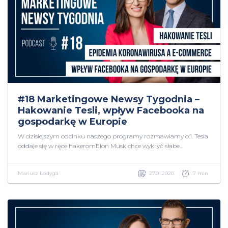
#18 Marketingowe Newsy Tygodnia –
Hakowanie Tesli, wpływ Facebooka na
gospodarkę w Europie
W dzisiejszym odcinku naszego programy rozmawiamy o:1. Tesla
oddaje się w ręce hakeromElon Musk chce wykryć słabe...
Mariusz Łodyga
27.01.2020
7 min