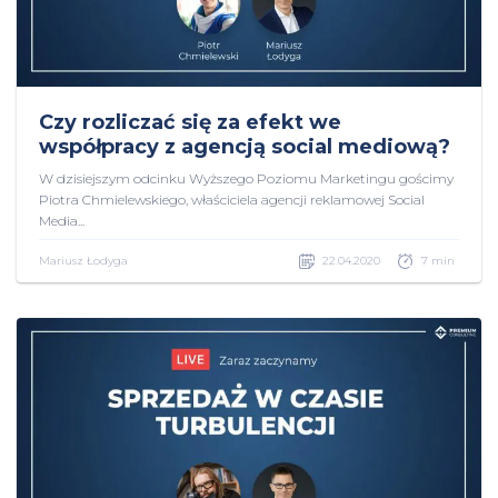
Czy rozliczać się za efekt we
współpracy z agencją social mediową?
W dzisiejszym odcinku Wyższego Poziomu Marketingu gościmy
Piotra Chmielewskiego, właściciela agencji reklamowej Social
Media...
Mariusz Łodyga
22.04.2020
7 min