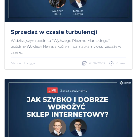
Sprzedaż w czasie turbulencji
W dzisiejszym odcinku "Wyższego Piozmu Marketingu"
gościmy Wojciech Herra, z którym rozmawiamy o sprzedaży w
czasie...
Mariusz Łodyga
20.04.2020
7 min