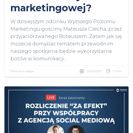
marketingowej?
W dzisiejszym odcinku Wyższego Poziomu
Marketingu gościmy Mateusza Czecha, przez
przyjaciół zwanego Boteuszem. Zatem jak się
możecie domyślać tematem przewodnim
naszego spotkania będzie wykorzystanie
botów w komunikacji...
Mariusz Łodyga
24.04.2020
7 min