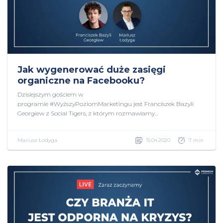
Jak wygenerować duże zasięgi
organiczne na Facebooku?
Dzisiejszym gościem w
programie #WyższyPoziomMarketingu jest Franciszek Bazyli
Georgiew z Social Tigers, z którym rozmawiamy...
Mariusz Łodyga
15.04.2020
7 min