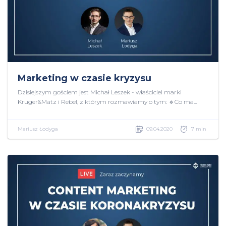
Marketing w czasie kryzysu
Dzisiejszym gościem jest Michał Leszek - właściciel marki
Kruger&Matz i Rebel, z którym rozmawiamy o tym: 🔹Co ma...
Mariusz Łodyga
09.04.2020
7 min