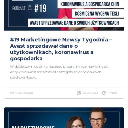
#19 Marketingowe Newsy Tygodnia –
Avast sprzedawał dane o
użytkownikach, koronawirus a
gospodarka
W dzisiejszym odcinku naszego programy rozmawiamy o:1.
Antywirus Avast sprzedawał szczegółowe dane o swoich
użytkownikach...
Mariusz Łodyga
03.02.2020
7 min