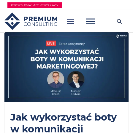
Przejdź
POROZMAWIAJMY O WSPÓŁPRACY
do
treści
Jak wykorzystać boty
w komunikacji