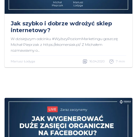
Jak szybko i dobrze wdrożyć sklep
internetowy?
W dzisiejszym odcinku #WyższyPoziomMarketingu goszczę
Michał Pieprzak z https://ekomersiak.pl/ Z Michałem
rozmawiamy o...
Mariusz Łodyga
16.04.2020
7 min