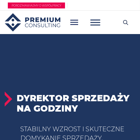
Przejdź
POROZMAWIAJMY O WSPÓŁPRACY
do
treści
DYREKTOR SPRZEDAŻY
NA GODZINY
STABILNY WZROST I SKUTECZNE
DOMYKANIE SPRZEDAŻY,