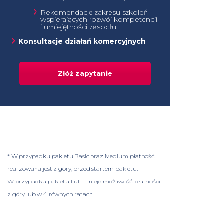
Rekomendację zakresu szkoleń
wspierających rozwój kompetencji
i umiejętności zespołu.
Konsultacje działań komercyjnych
Złóż zapytanie
* W przypadku pakietu Basic oraz Medium płatność
realizowana jest z góry, przed startem pakietu.
W przypadku pakietu Full istnieje możliwość płatności
z góry lub w 4 równych ratach.