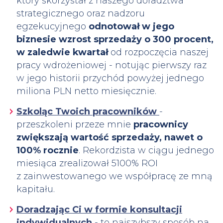
który skorzystał z naszego doradztwa
strategicznego oraz nadzoru
egzekucyjnego
odnotował w jego
biznesie wzrost sprzedaży o 300 procent,
w zaledwie kwartał
od rozpoczęcia naszej
pracy wdrożeniowej - notując pierwszy raz
w jego historii przychód powyżej jednego
miliona PLN netto miesięcznie.
Szkoląc Twoich pracowników
-
przeszkoleni przeze mnie
pracownicy
zwiększają wartość sprzedaży, nawet o
100% rocznie
. Rekordzista w ciągu jednego
miesiąca zrealizował 5100% ROI
z zainwestowanego we współpracę ze mną
kapitału.
Doradzając Ci w formie konsultacji
indywidualnych
- to najszybszy sposób na