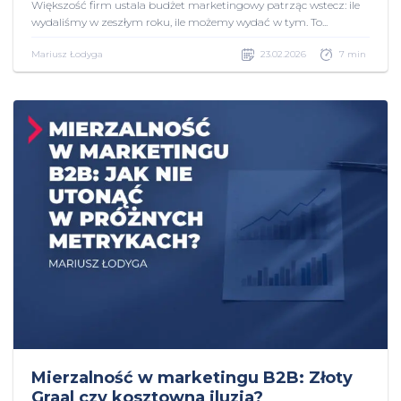
Większość firm ustala budżet marketingowy patrząc wstecz: ile
wydaliśmy w zeszłym roku, ile możemy wydać w tym. To...
Mariusz Łodyga
23.02.2026
7 min
Mierzalność w marketingu B2B: Złoty
Graal czy kosztowna iluzja?