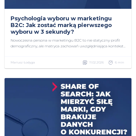
Psychologia wyboru w marketingu
B2C: Jak zostać marką pierwszego
wyboru w 3 sekundy?
Nowoczesna persona w marketingu B2C to nie statyczny profil
demograficzny, ale matryca zachowań uwzględniająca kontekst...
Mariusz Łodyga
11.02.2026
6 min