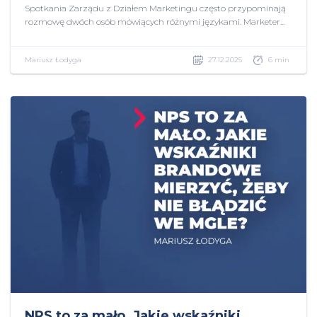
Spotkania Zarządu z Działem Marketingu często przypominają
rozmowę dwóch osób mówiących różnymi językami. Marketer...
Mariusz Łodyga
27.12.2025
6 min
NPS to za mało. Jakie wskaźniki