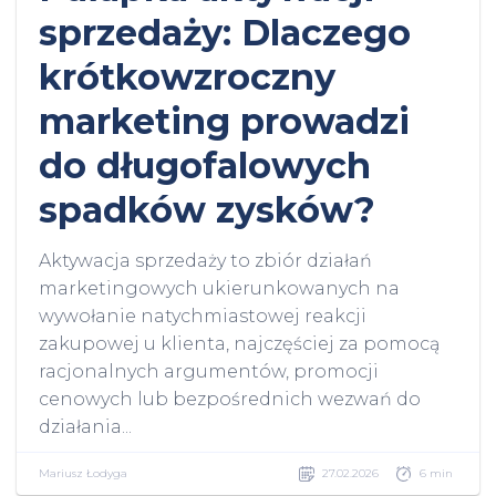
sprzedaży: Dlaczego
krótkowzroczny
marketing prowadzi
do długofalowych
spadków zysków?
Aktywacja sprzedaży to zbiór działań
marketingowych ukierunkowanych na
wywołanie natychmiastowej reakcji
zakupowej u klienta, najczęściej za pomocą
racjonalnych argumentów, promocji
cenowych lub bezpośrednich wezwań do
działania...
Mariusz Łodyga
27.02.2026
6 min