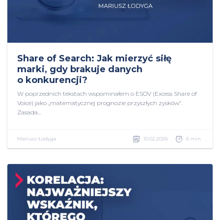
Share of Search: Jak mierzyć siłę
marki, gdy brakuje danych
o konkurencji?
W poprzednich tekstach wspominałem o ESOV (Excess Share of
Voice) jako „matematycznej prognozie przyszłych zysków”.
Zasada...
Mariusz Łodyga
10.02.2026
6 min