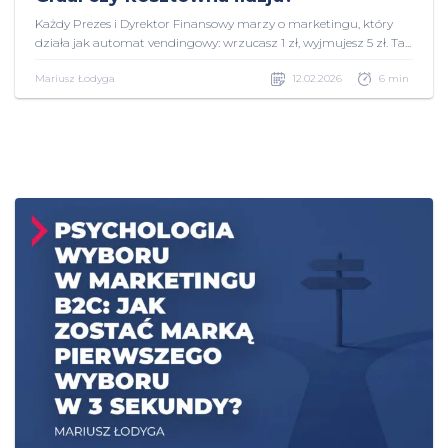
Każdy Prezes i Dyrektor Finansowy marzy o marketingu, który
działa jak automat vendingowy: wrzucasz 1 zł, wyjmujesz 5 zł. Ta...
Mariusz Łodyga
12.02.2026
6 min