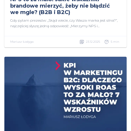
brandowe mierzyć, żeby nie błądzić
we mgle? (B2B i B2C)
Gdy pytam prezesów: „Skąd wiecie, czy Wasza marka jest silna?”,
najczęściej słyszę jedną odpowiedź: „Mierzymy NPS i...
Mariusz Łodyga
23.12.2025
5 min