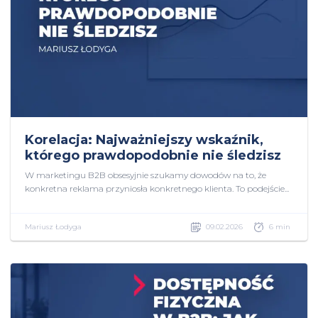
Korelacja: Najważniejszy wskaźnik,
którego prawdopodobnie nie śledzisz
W marketingu B2B obsesyjnie szukamy dowodów na to, że
konkretna reklama przyniosła konkretnego klienta. To podejście...
Mariusz Łodyga
09.02.2026
6 min