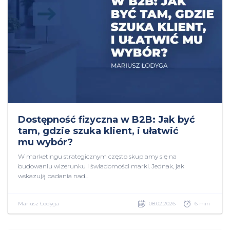
Dostępność fizyczna w B2B: Jak być
tam, gdzie szuka klient, i ułatwić
mu wybór?
W marketingu strategicznym często skupiamy się na
budowaniu wizerunku i świadomości marki. Jednak, jak
wskazują badania nad...
Mariusz Łodyga
08.02.2026
6 min