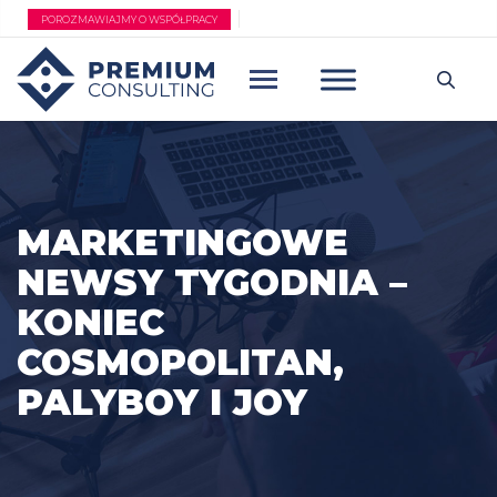
Przejdź
POROZMAWIAJMY O WSPÓŁPRACY
do
treści
MARKETINGOWE
NEWSY TYGODNIA –
KONIEC
COSMOPOLITAN,
PALYBOY I JOY