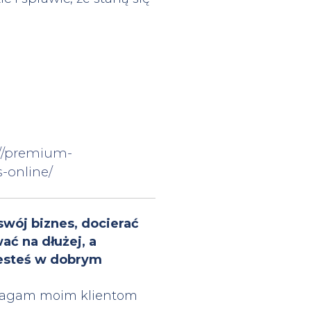
://premium-
s-online/
 swój biznes, docierać
ć na dłużej, a
jesteś w dobrym
agam moim klientom