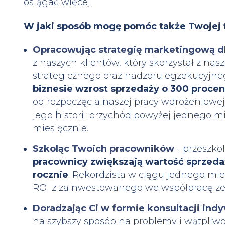
osiągać więcej.
W jaki sposób mogę pomóc także Twojej 
Opracowując strategię marketingową d
z naszych klientów, który skorzystał z na
strategicznego oraz nadzoru egzekucyjn
biznesie wzrost sprzedaży o 300 procen
od rozpoczęcia naszej pracy wdrożeniowej 
jego historii przychód powyżej jednego m
miesięcznie.
Szkoląc Twoich pracowników
- przeszko
pracownicy zwiększają wartość sprzeda
rocznie
. Rekordzista w ciągu jednego mie
ROI z zainwestowanego we współpracę ze
Doradzając Ci w formie konsultacji ind
najszybszy sposób na problemy i wątpliwoś