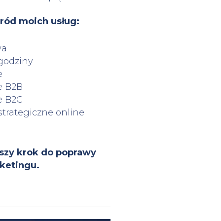
śród moich usług:
wa
godziny
e
e B2B
e B2C
trategiczne online
szy krok do poprawy
ketingu.