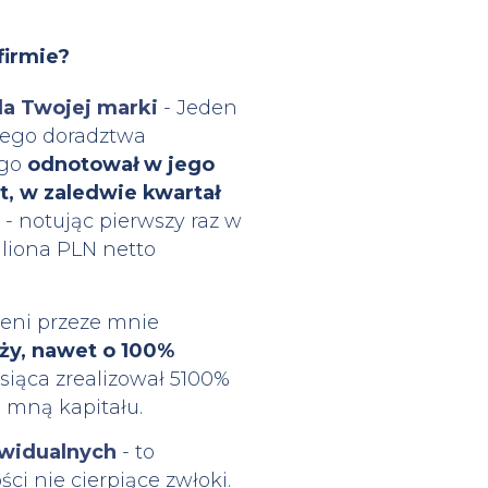
firmie?
la Twojej marki
- Jeden
szego doradztwa
ego
odnotował w jego
t, w zaledwie kwartał
- notując pierwszy raz w
iliona PLN netto
leni przeze mnie
ży, nawet o 100%
siąca zrealizował 5100%
 mną kapitału.
ywidualnych
- to
ci nie cierpiące zwłoki.