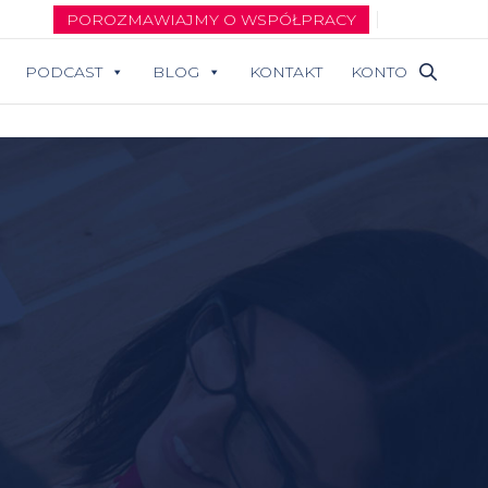
POROZMAWIAJMY O WSPÓŁPRACY
PODCAST
BLOG
KONTAKT
KONTO