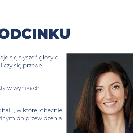
ODCINKU
e się słyszeć głosy o
iczy się przede
kty w wynikach
italu, w której obecnie
rudnym do przewidzenia