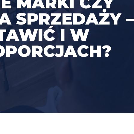
E MARKI CZY
 SPRZEDAŻY –
TAWIĆ I W
OPORCJACH?