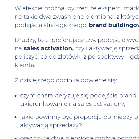
W efekcie można, by rzec, że eksperci marke
na takie dwa zwaśnione plemiona, z który
podejścia strategicznego,
brand building
Drudzy, to ci preferujący tzw. podejście w
na
sales activation,
czyli aktywację sprzeda
policzyć, co do złotówki z perspektywy – gd
klienta.
Z dzisiejszego odcinka dowiecie się:
czym charakteryzuje się podejście brand
ukierunkowanie na sales activation?,
jakie powinny być proporcje pomiędzy
aktywacją sprzedaży?,
oraz czy te dwa plemiona można pogodzić 