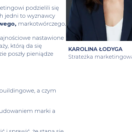
tingowi podzielili się
ch jedni to wyznawcy
owego,
markotwórczego.
ydajnościowe nastawione
ży, którą da się
KAROLINA ŁODYGA
zie poszły pieniądze
Strateżka marketingow
 buildingowe, a czym
 budowaniem marki a
i sprawić, że staną się