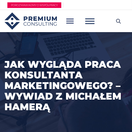
Przejdź
POROZMAWIAJMY O WSPÓŁPRACY
do
treści
JAK WYGLĄDA PRACA
KONSULTANTA
MARKETINGOWEGO? –
WYWIAD Z MICHAŁEM
HAMERĄ