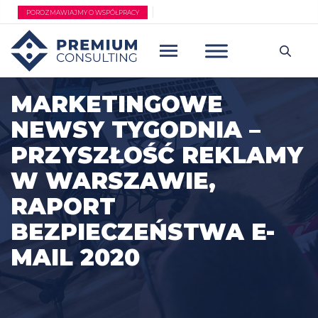
Przejdź
POROZMAWIAJMY O WSPÓŁPRACY
do
treści
MARKETINGOWE
NEWSY TYGODNIA –
PRZYSZŁOŚĆ REKLAMY
W WARSZAWIE,
RAPORT
BEZPIECZEŃSTWA E-
MAIL 2020