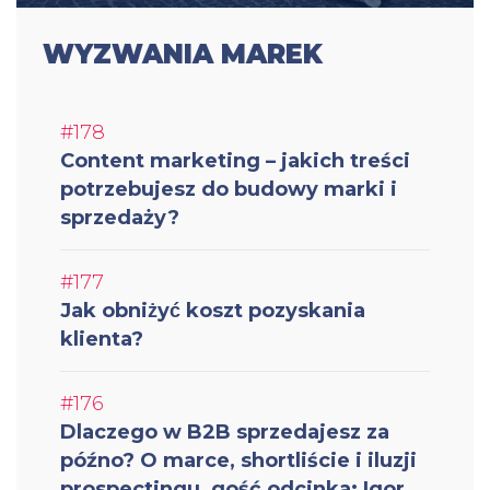
WYZWANIA MAREK
#178
Content marketing – jakich treści
potrzebujesz do budowy marki i
sprzedaży?
#177
Jak obniżyć koszt pozyskania
klienta?
#176
Dlaczego w B2B sprzedajesz za
późno? O marce, shortliście i iluzji
prospectingu, gość odcinka: Igor