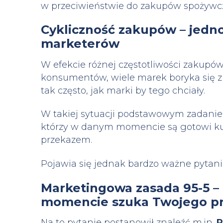
w przeciwieństwie do zakupów spożywczy
Cykliczność zakupów – jedn
marketerów
W efekcie różnej częstotliwości zaku
konsumentów, wiele marek boryka się z 
tak często, jak marki by tego chciały.
W takiej sytuacji podstawowym zadani
którzy w danym momencie są gotowi kup
przekazem.
Pojawia się jednak bardzo ważne pytanie 
Marketingowa zasada 95-5 – c
momencie szuka Twojego p
Na to pytanie postanowił znaleźć m.in.
P