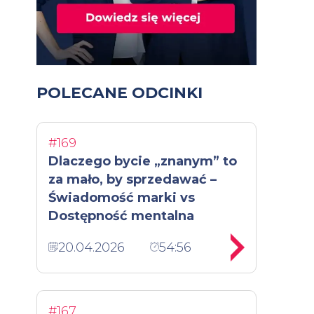
POLECANE ODCINKI
#169
Dlaczego bycie „znanym” to
za mało, by sprzedawać –
Świadomość marki vs
Dostępność mentalna
20.04.2026
54:56
#167