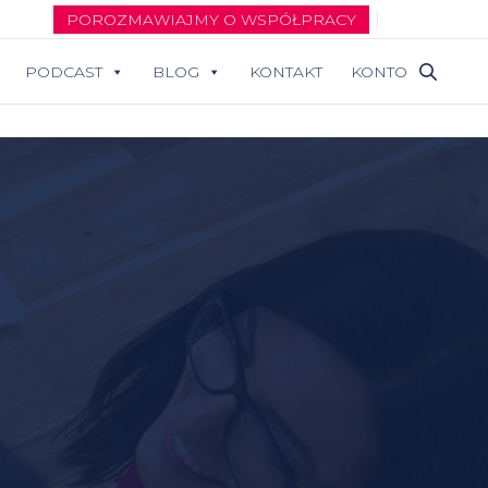
POROZMAWIAJMY O WSPÓŁPRACY
PODCAST
BLOG
KONTAKT
KONTO