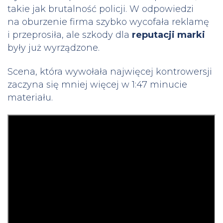
takie jak brutalność policji. W odpowiedzi
na oburzenie firma szybko wycofała reklamę
i przeprosiła, ale szkody dla
reputacji marki
były już wyrządzone.
Scena, która wywołała najwięcej kontrowersji
zaczyna się mniej więcej w 1:47 minucie
materiału.