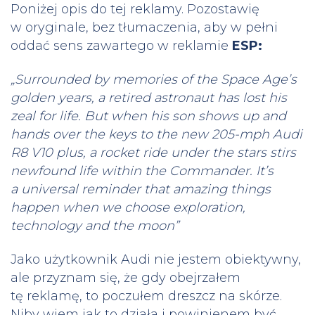
Poniżej opis do tej reklamy. Pozostawię
w oryginale, bez tłumaczenia, aby w pełni
oddać sens zawartego w reklamie
ESP:
„Surrounded by memories of the Space Age’s
golden years, a retired astronaut has lost his
zeal for life. But when his son shows up and
hands over the keys to the new 205-mph Audi
R8 V10 plus, a rocket ride under the stars stirs
newfound life within the Commander. It’s
a universal reminder that amazing things
happen when we choose exploration,
technology and the moon”
Jako użytkownik Audi nie jestem obiektywny,
ale przyznam się, że gdy obejrzałem
tę reklamę, to poczułem dreszcz na skórze.
Niby wiem jak to działa i powinienem być