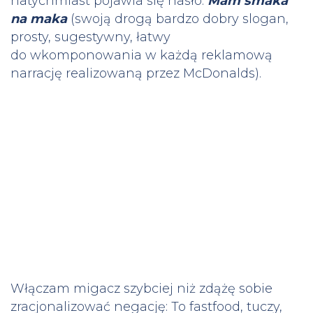
natychmiast pojawia się hasło:
Mam smaka
na maka
(swoją drogą bardzo dobry slogan,
prosty, sugestywny, łatwy
do wkomponowania w każdą reklamową
narrację realizowaną przez McDonalds).
Włączam migacz szybciej niż zdążę sobie
zracjonalizować negację: To fastfood, tuczy,