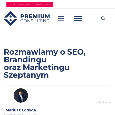
Przejdź
POROZMAWIAJMY O WSPÓŁPRACY
do
treści
Rozmawiamy o SEO,
Brandingu
oraz Marketingu
Szeptanym
3 min
Mariusz Łodyga
Strateg marketingowy