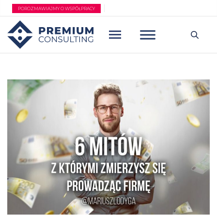
Przejdź
POROZMAWIAJMY O WSPÓŁPRACY
do
treści