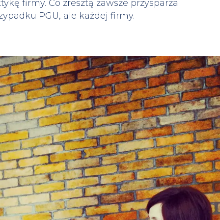
kę firmy. Co zresztą zawsze przysparza
rzypadku PGU, ale każdej firmy.