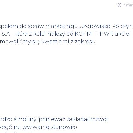
3 mi
społem do spraw marketingu Uzdrowiska Połczyn
S.A., która z kolei należy do KGHM TFI. W trakcie
jmowaliśmy się kwestiami z zakresu:
ardzo ambitny, ponieważ zakładał rozwój
czególne wyzwanie stanowiło