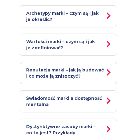
Archetypy marki – czym są i jak
je określić?
Wartości marki – czym są i jak
je zdefiniować?
Reputacja marki – jak ją budować
i co może ją zniszczyć?
Świadomość marki a dostępność
mentalna
Dystynktywne zasoby marki –
co to jest? Przykłady