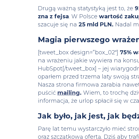
Drugą ważną statystyką jest to, że
9
zna z fejsa
. W Polsce
wartość zak
szacuje się na
25 mld PLN.
Nadal ma
Magia pierwszego wrażen
[tweet_box design=”box_02″]
75% w
na wrażeniu jakie wywiera na kons
HubSpot[/tweet_box] – jej wiarygodn
oparłem przed trzema laty swoją strat
Nasza strona firmowa zarabia nawet
puścić
mailing
.
Wiem, to trochę dzi
informacja, że urlop spłacił się w c
Jak było, jak jest, jak będ
Parę lat temu wystarczyło mieć st
oraz szczątkową ofertą. Dziś aby tr