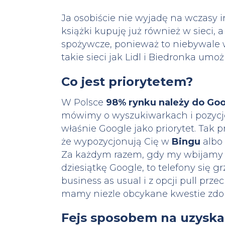
Ja osobiście nie wyjadę na wczasy i
książki kupuję już również w sieci, 
spożywcze, ponieważ to niebywale 
takie sieci jak Lidl i Biedronka um
Co jest priorytetem?
W Polsce
98% rynku należy do Go
mówimy o wyszukiwarkach i pozycj
właśnie Google jako priorytet. Tak prz
że wypozycjonują Cię w
Bingu
albo
Za każdym razem, gdy my wbijamy 
dziesiątkę Google, to telefony się g
business as usual i z opcji pull prz
mamy niezle obcykane kwestie zdoby
Fejs sposobem na uzyska