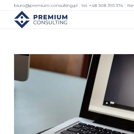
Przejdź
biuro@premium-consulting.pl
tel. +48 508 395 374
New
do
treści