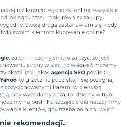
naczej niż kupując wycieczki online, wszystkie
a od jakiegoś czasu robię również zakupy
wygodne. Swoją drogą zastanawiam się kiedy
ożliwią swoim klientom kupowanie online?
ogle
, zatem możemy śmiało założyć, że jeśli
onowaniu strony w sieci, to wskazać możemy
y okazji, jeśli jakaś
agencja SEO
powie Ci,
Yahoo
, to grzecznie podziękuj i się pożegnaj.
z pozycjonowanymi frazami w pierwszą
rzeją. Gdy wypadamy poza, to idziemy w tryb:
echodzimy na push. Na szczęście dla naszej firmy
wania klientów, gdy trzeba po nich „wyjść”.
nie rekomendacji.