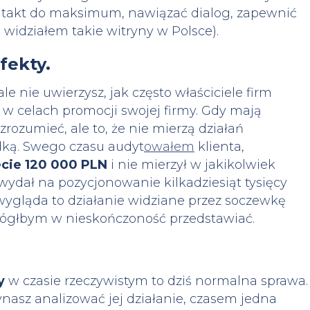
ntakt do maksimum, nawiązać dialog, zapewnić
, widziałem takie witryny w Polsce).
fekty.
e nie uwierzysz, jak często właściciele firm
w celach promocji swojej firmy. Gdy mają
zrozumieć, ale to, że nie mierzą działań
adką. Swego czasu audyt
owałem
klienta,
cie 120 000 PLN
i nie mierzył w jakikolwiek
 wydał na pozycjonowanie kilkadziesiąt tysięcy
 wygląda to działanie widziane przez soczewkę
 mógłbym w nieskończoność przedstawiać.
y
w czasie rzeczywistym to dziś normalna sprawa.
nasz analizować jej działanie, czasem jedna