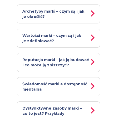
Archetypy marki – czym są i jak
je określić?
Wartości marki – czym są i jak
je zdefiniować?
Reputacja marki – jak ją budować
i co może ją zniszczyć?
Świadomość marki a dostępność
mentalna
Dystynktywne zasoby marki –
co to jest? Przykłady