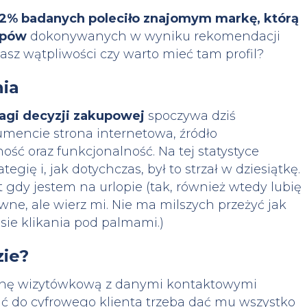
2% badanych poleciło znajomym markę, którą
upów
dokonywanych w wyniku rekomendacji
sz wątpliwości czy warto mieć tam profil?
ia
agi decyzji zakupowej
spoczywa dziś
umencie strona internetowa, źródło
ość oraz funkcjonalność. Na tej statystyce
egię i, jak dotychczas, był to strzał w dziesiątkę.
 gdy jestem na urlopie (tak, również wtedy lubię
wne, ale wierz mi. Nie ma milszych przeżyć jak
zasie klikania pod palmami.)
zie?
ronę wizytówkową z danymi kontaktowymi
afić do cyfrowego klienta trzeba dać mu wszystko