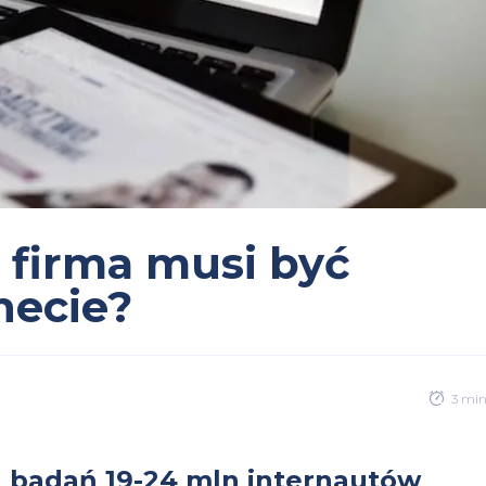
 firma musi być
necie?
3 mi
g badań 19-24 mln internautów